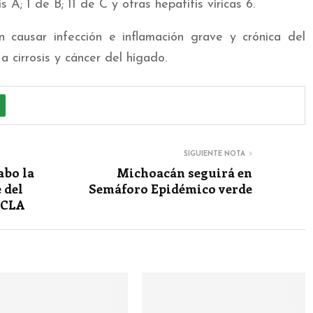
A; 1 de B; 11 de C y otras hepatitis víricas 6.
causar infección e inflamación grave y crónica del
 cirrosis y cáncer del hígado.
SIGUIENTE NOTA
abo la
Michoacán seguirá en
 del
Semáforo Epidémico verde
ICLA