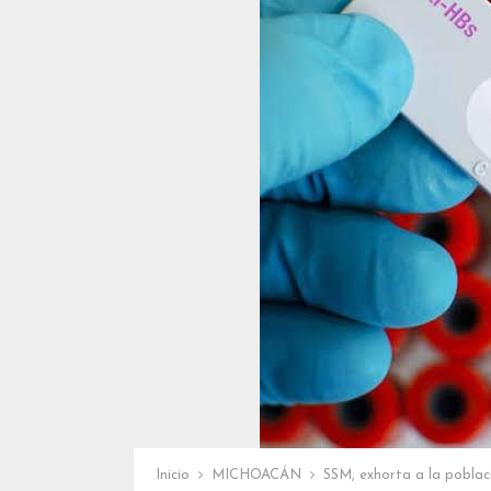
Inicio
MICHOACÁN
SSM, exhorta a la poblac