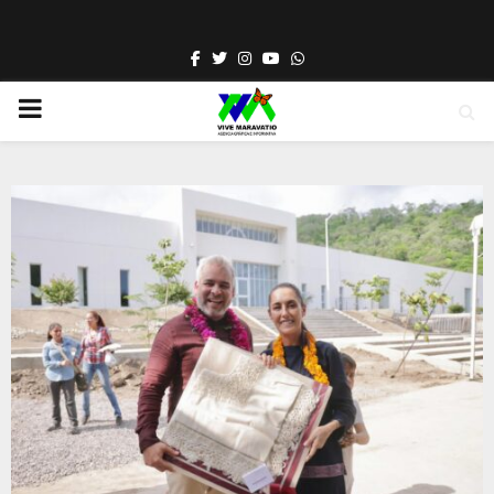
Facebook
Twitter
Instagram
Youtube
Whatsapp
PRIMARY
MENU