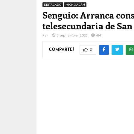
DESTACADO
MICHOACÁN
Senguio: Arranca cons
telesecundaria de San
Por
8 septiembre, 2025
494
COMPARTE!
0