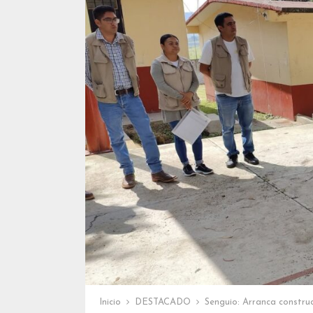
Inicio
DESTACADO
Senguio: Arranca constru