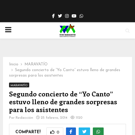
Facebook
Twitter
Instagram
Youtube
Whatsapp
PRIMARY
MENU
Inicio
MARAVATÍO
Segundo concierto de “Yo Canto” estuvo lleno de grandes
sorpresas para los asistentes
MARAVATÍO
Segundo concierto de “Yo Canto”
estuvo lleno de grandes sorpresas
para los asistentes
Por
Redacción
25 febrero, 2014
1120
COMPARTE!
0