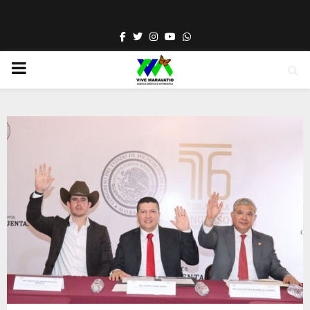
Facebook
Twitter
Instagram
Youtube
Whatsapp
PRIMARY
MENU