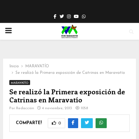
Facebook
Twitter
Instagram
Youtube
Whatsapp
PRIMARY
MENU
Inicio
MARAVATÍO
Se realizó la Primera exposición de Catrinas en Maravatío
MARAVATÍO
Se realizó la Primera exposición de
Catrinas en Maravatío
Por
Redacción
4 noviembre, 2013
1058
COMPARTE!
0