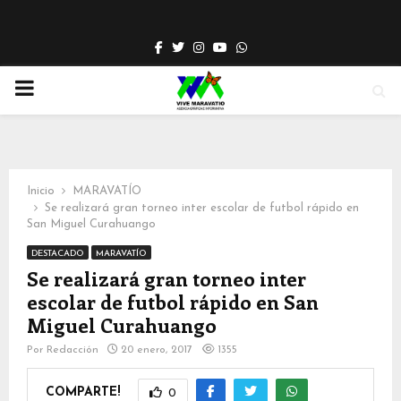
Facebook
Twitter
Instagram
Youtube
Whatsapp
PRIMARY
MENU
Inicio
MARAVATÍO
Se realizará gran torneo inter escolar de futbol rápido en
San Miguel Curahuango
DESTACADO
MARAVATÍO
Se realizará gran torneo inter
escolar de futbol rápido en San
Miguel Curahuango
Por
Redacción
20 enero, 2017
1355
COMPARTE!
0