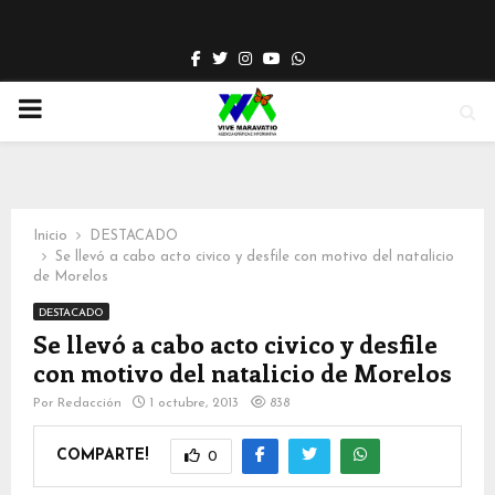
Facebook
Twitter
Instagram
Youtube
Whatsapp
PRIMARY
MENU
Inicio
DESTACADO
Se llevó a cabo acto civico y desfile con motivo del natalicio
de Morelos
DESTACADO
Se llevó a cabo acto civico y desfile
con motivo del natalicio de Morelos
Por
Redacción
1 octubre, 2013
838
COMPARTE!
0