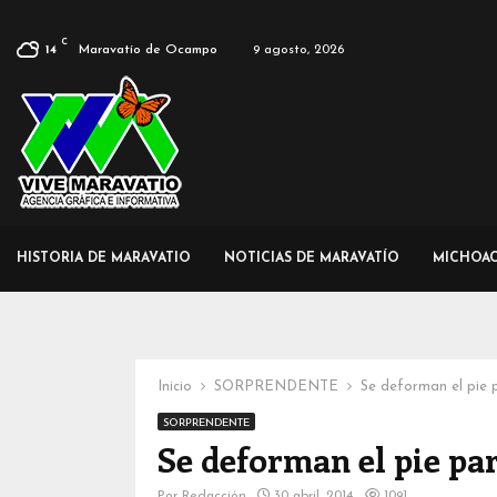
C
Maravatío de Ocampo
9 agosto, 2026
14
HISTORIA DE MARAVATIO
NOTICIAS DE MARAVATÍO
MICHOA
Inicio
SORPRENDENTE
Se deforman el pie p
SORPRENDENTE
Se deforman el pie par
Por
Redacción
30 abril, 2014
1091