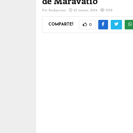
de Maravatío
Por
Redacción
23 marzo, 2014
1038
COMPARTE!
0