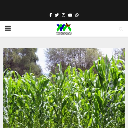
Facebook
Twitter
Instagram
Youtube
Whatsapp
PRIMARY
MENU