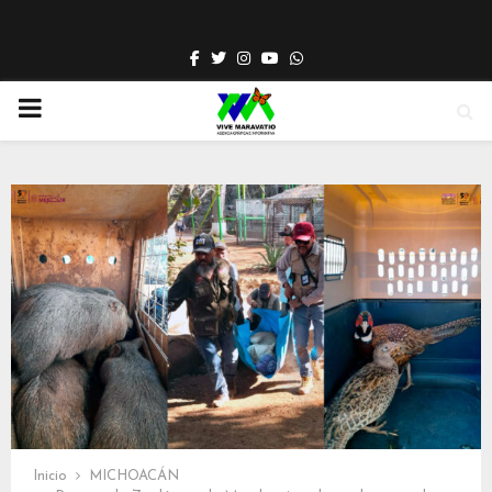
Facebook
Twitter
Instagram
Youtube
Whatsapp
PRIMARY
MENU
Inicio
MICHOACÁN