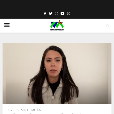
Facebook
Twitter
Instagram
Youtube
Whatsapp
PRIMARY
MENU
Inicio
MICHOACÁN