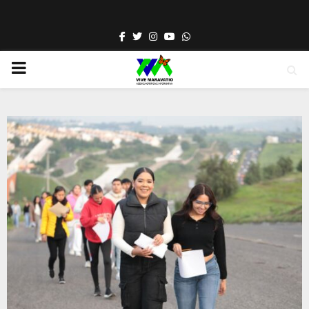
Facebook
Twitter
Instagram
Youtube
Whatsapp
PRIMARY
MENU