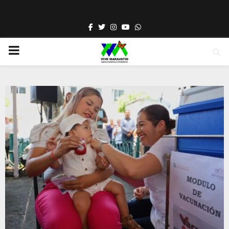
Facebook
Twitter
Instagram
Youtube
Whatsapp
PRIMARY
MENU