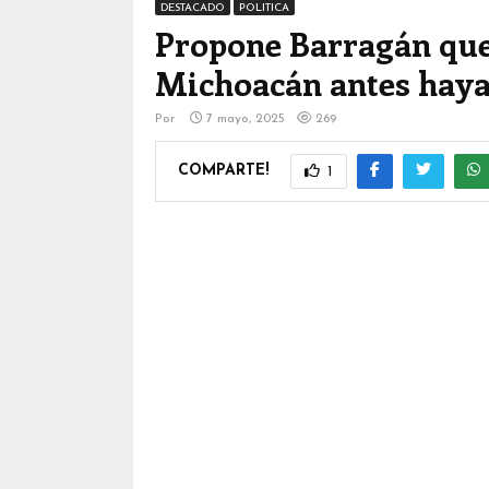
DESTACADO
POLITICA
Propone Barragán que
Michoacán antes haya
Por
7 mayo, 2025
269
COMPARTE!
1