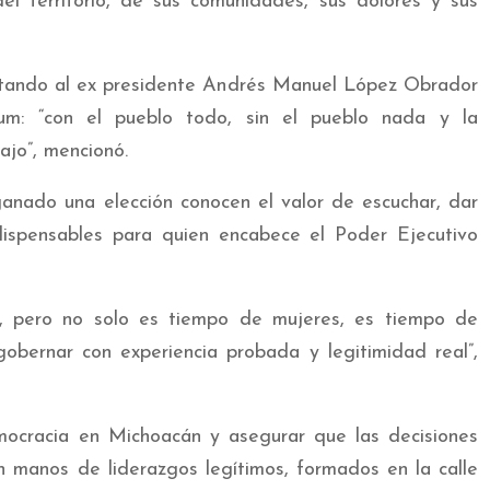
el territorio, de sus comunidades, sus dolores y sus
citando al ex presidente Andrés Manuel López Obrador
um: “con el pueblo todo, sin el pueblo nada y la
ajo”, mencionó.
anado una elección conocen el valor de escuchar, dar
ndispensables para quien encabece el Poder Ejecutivo
, pero no solo es tiempo de mujeres, es tiempo de
gobernar con experiencia probada y legitimidad real”,
mocracia en Michoacán y asegurar que las decisiones
 manos de liderazgos legítimos, formados en la calle