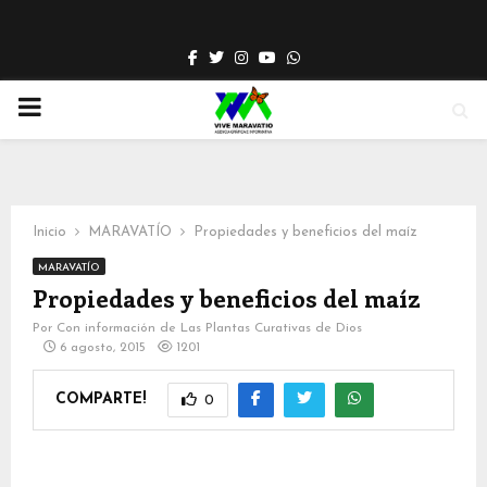
Facebook
Twitter
Instagram
Youtube
Whatsapp
PRIMARY
MENU
Inicio
MARAVATÍO
Propiedades y beneficios del maíz
MARAVATÍO
Propiedades y beneficios del maíz
Por
Con información de Las Plantas Curativas de Dios
6 agosto, 2015
1201
COMPARTE!
0