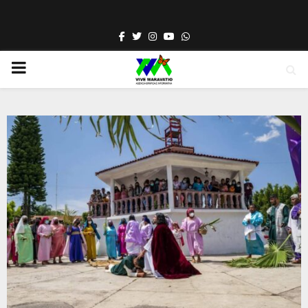
Facebook
Twitter
Instagram
Youtube
Whatsapp
PRIMARY
MENU