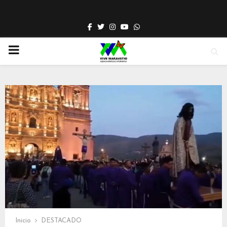
Facebook
Twitter
Instagram
Youtube
Whatsapp
PRIMARY
MENU
Inicio
DESTACADO