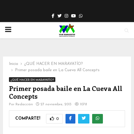
Facebook
Twitter
Instagram
Youtube
Whatsapp
PRIMARY
MENU
Inicio
¿QUÉ HACER EN MARAVATÍO?
Primer posada baile en La Cueva All Concepts
¿QUÉ HACER EN MARAVATÍO?
Primer posada baile en La Cueva All
Concepts
Por
Redacción
27 noviembre, 2013
1078
COMPARTE!
0