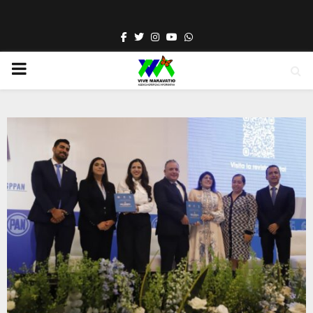
Facebook
Twitter
Instagram
Youtube
Whatsapp
PRIMARY
MENU