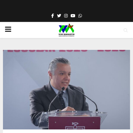
Facebook
Twitter
Instagram
Youtube
Whatsapp
PRIMARY
MENU