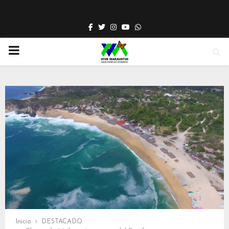
Facebook
Twitter
Instagram
Youtube
Whatsapp
PRIMARY
MENU
Inicio
DESTACADO