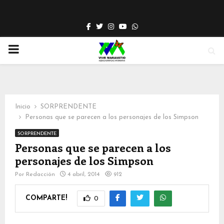
Facebook
Twitter
Instagram
Youtube
Whatsapp
PRIMARY
MENU
Inicio
SORPRENDENTE
Personas que se parecen a los personajes de los Simpson
SORPRENDENTE
Personas que se parecen a los
personajes de los Simpson
Por
Redacción
4 abril, 2014
912
COMPARTE!
0