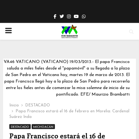
Facebook
Twitter
Instagram
Youtube
Whatsapp
PRIMARY
MENU
VA46 VATICANO (VATICANO) 19/03/2013.- El papa Francisco
saluda a miles fieles desde el "papamóvil" a su llegada a la plaza
de San Pedro en el Vaticano hoy, martes 19 de marzo de 2013. El
papa Francisco llegó hoy a la plaza de San Pedro para recorrerla
entre los fieles antes de comenzar la misa solemne de inicio de su
pontificado. EFE/ Maurizio Brambatti
Inicio
DESTACADO
Papa Francisco estará el 16 de febrero en Morelia: Cardenal
Suárez Inda
DESTACADO
MICHOACÁN
Papa Francisco estará el 16 de