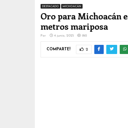
DESTACADO
MICHOACÁN
Oro para Michoacán en
metros mariposa
Por
4 junio, 2025
865
COMPARTE!
2