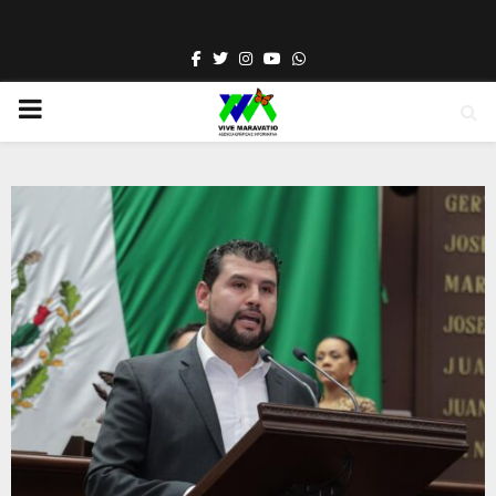
Facebook
Twitter
Instagram
Youtube
Whatsapp
PRIMARY
MENU