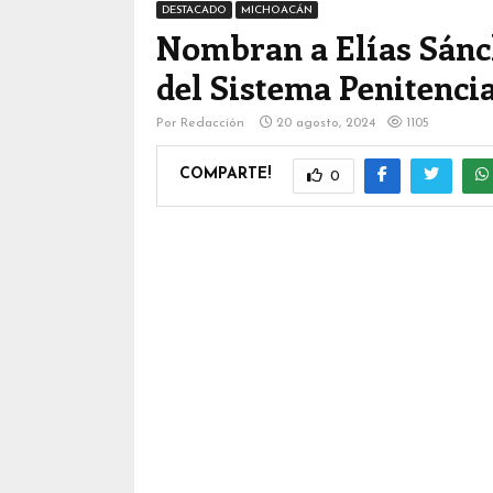
DESTACADO
MICHOACÁN
Nombran a Elías Sán
del Sistema Penitenci
Por
Redacción
20 agosto, 2024
1105
COMPARTE!
0