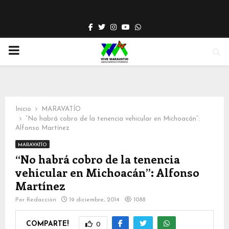
Facebook
Twitter
Instagram
Youtube
Whatsapp
PRIMARY
MENU
Inicio
MARAVATÍO
“No habrá cobro de la tenencia vehicular en Michoacán”:
Alfonso Martínez
MARAVATÍO
“No habrá cobro de la tenencia
vehicular en Michoacán”: Alfonso
Martínez
Por
Redacción
19 diciembre, 2014
1088
COMPARTE!
0