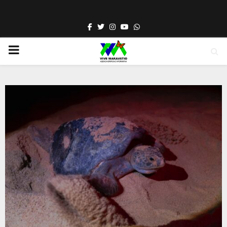
Facebook
Twitter
Instagram
Youtube
Whatsapp
PRIMARY
MENU