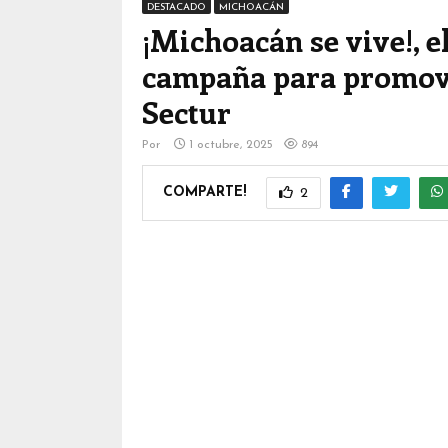
DESTACADO
MICHOACÁN
¡Michoacán se vive!, 
campaña para promover
Sectur
Por
1 octubre, 2025
894
COMPARTE!
2