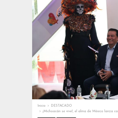
Inicio
DESTACADO
¡Michoacán se vive!, el alma de México lanza c