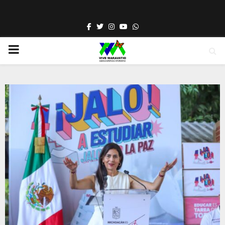
Facebook
Twitter
Instagram
Youtube
Whatsapp
PRIMARY
MENU