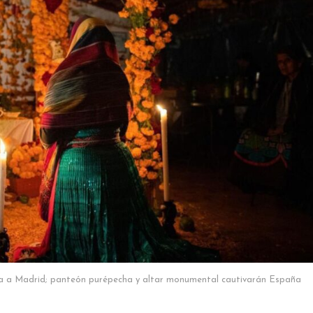
ma a Madrid; panteón purépecha y altar monumental cautivarán España