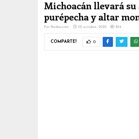
Michoacán llevará su
purépecha y altar mo
Por
Redacción
30 octubre, 2025
834
COMPARTE!
0