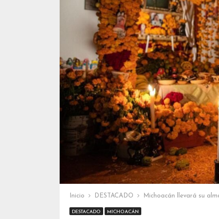
Inicio
DESTACADO
Michoacán llevará su al
DESTACADO
MICHOACÁN