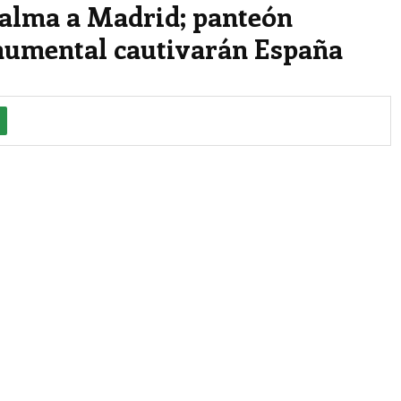
 alma a Madrid; panteón
numental cautivarán España