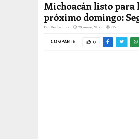
Michoacán listo para l
próximo domingo: Se
Por
Redacción
29 mayo, 2025
715
COMPARTE!
0