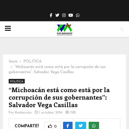
Facebook
Twitter
Instagram
Youtube
Whatsapp
PRIMARY
MENU
Inicio
POLITICA
“Michoacán está como está por la corrupción de sus
gobernantes”: Salvador Vega Casillas
POLITICA
“Michoacán está como está por la
corrupción de sus gobernantes”:
Salvador Vega Casillas
Por
Redacción
1 octubre, 2014
782
COMPARTE!
0