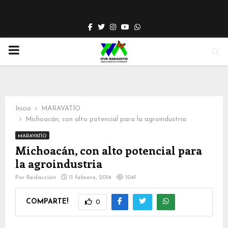
Facebook
Twitter
Instagram
Youtube
Whatsapp
PRIMARY
MENU
Inicio
MARAVATÍO
Michoacán, con alto potencial para la agroindustria
MARAVATÍO
Michoacán, con alto potencial para
la agroindustria
Por
Redacción
11 febrero, 2014
1041
COMPARTE!
0