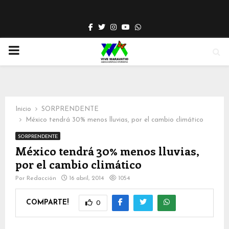
Facebook
Twitter
Instagram
Youtube
Whatsapp
PRIMARY
MENU
Inicio
SORPRENDENTE
México tendrá 30% menos lluvias, por el cambio climático
SORPRENDENTE
México tendrá 30% menos lluvias,
por el cambio climático
Por
Redacción
16 abril, 2014
1054
COMPARTE!
0