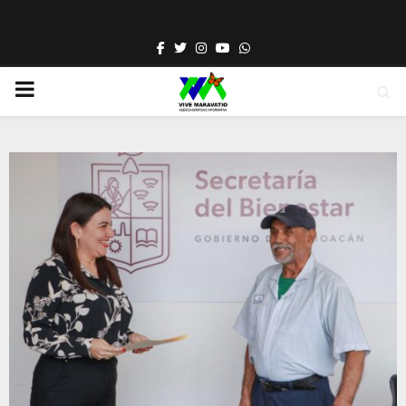
Facebook
Twitter
Instagram
Youtube
Whatsapp
PRIMARY
MENU