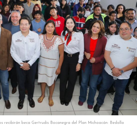
ios recibirán beca Gertrudis Bocanegra del Plan Michoacán: Bedolla