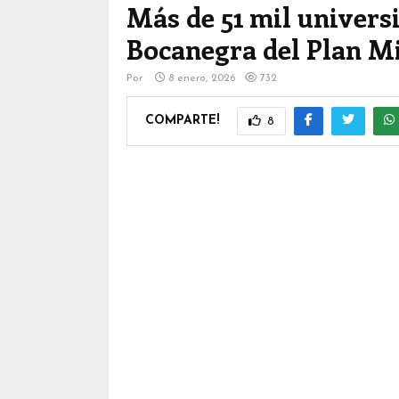
Más de 51 mil universi
Bocanegra del Plan M
Por
8 enero, 2026
732
COMPARTE!
8