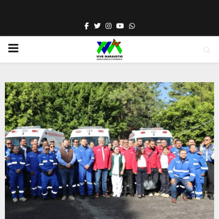
Facebook
Twitter
Instagram
Youtube
Whatsapp
PRIMARY
MENU