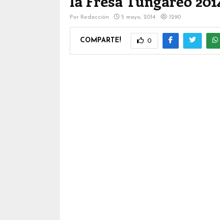
la Fresa Tungareo 201
Por
Redacción
5 mayo, 2014
1290
COMPARTE!
0