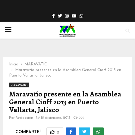
Facebook
Twitter
Instagram
Youtube
Whatsapp
PRIMARY
MENU
Inicio
MARAVATÍO
Maravatío presente en la Asamblea General Cioff 2013 en
Puerto Vallarta, Jalisco
MARAVATÍO
Maravatío presente en la Asamblea
General Cioff 2013 en Puerto
Vallarta, Jalisco
Por
Redacción
18 diciembre, 2013
999
COMPARTE!
0