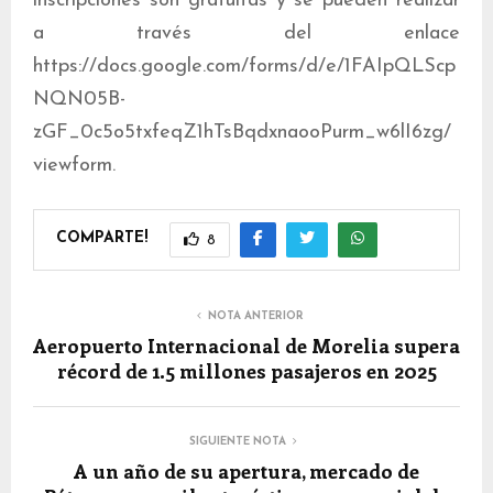
inscripciones son gratuitas y se pueden realizar
a través del enlace
https://docs.google.com/forms/d/e/1FAIpQLScp
NQN05B-
zGF_0c5o5txfeqZ1hTsBqdxnaooPurm_w6lI6zg/
viewform.
COMPARTE!
8
NOTA ANTERIOR
Aeropuerto Internacional de Morelia supera
récord de 1.5 millones pasajeros en 2025
SIGUIENTE NOTA
A un año de su apertura, mercado de