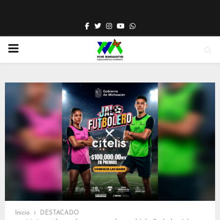
Facebook
Twitter
Instagram
Youtube
Whatsapp
PRIMARY
MENU
Inicio
DESTACADO