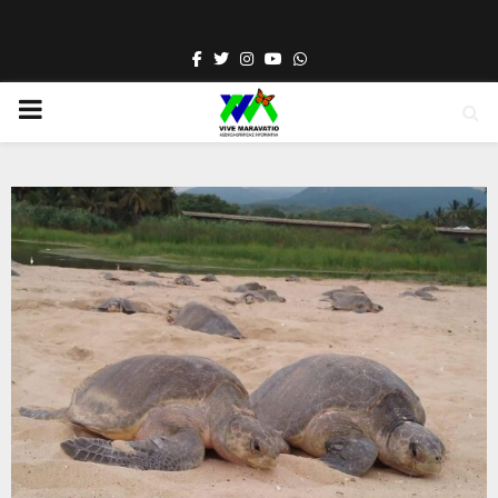
Facebook
Twitter
Instagram
Youtube
Whatsapp
PRIMARY
MENU