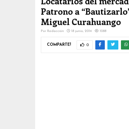
Locatarios del mercad
Patrono a “Bautizarlo”
Miguel Curahuango
Por
Redacción
18 junio, 2014
1088
COMPARTE!
0