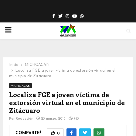
Facebook
Twitter
Instagram
Youtube
Whatsapp
PRIMARY
MENU
Inicio
MICHOACÁN
Localiza FGE a joven víctima de extorsión virtual en el
municipio de Zitácuaro
MICHOACÁN
Localiza FGE a joven víctima de
extorsión virtual en el municipio de
Zitácuaro
Por
Redacción
23 marzo, 2019
743
COMPARTE!
0