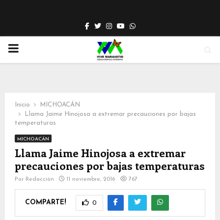
Facebook
Twitter
Instagram
Youtube
Whatsapp
PRIMARY
MENU
Inicio
MICHOACÁN
Llama Jaime Hinojosa a extremar precauciones por bajas
temperaturas
MICHOACÁN
Llama Jaime Hinojosa a extremar
precauciones por bajas temperaturas
Por
Redacción
11 noviembre, 2016
767
COMPARTE!
0