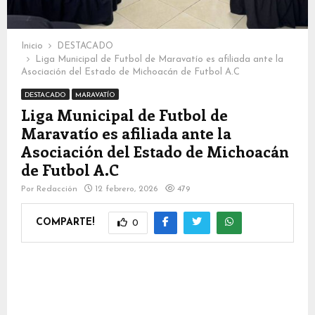
Inicio
DESTACADO
Liga Municipal de Futbol de Maravatío es afiliada ante la
Asociación del Estado de Michoacán de Futbol A.C
DESTACADO
MARAVATÍO
Liga Municipal de Futbol de
Maravatío es afiliada ante la
Asociación del Estado de Michoacán
de Futbol A.C
Por
Redacción
12 febrero, 2026
479
COMPARTE!
0