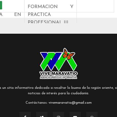
FORMACION Y
IVA EN
PRACTICA
PROFESIONAL III
CION Y
PRE
ESPECIALIZACIÓN
NAL II
PLANEACION DE
ER DE
LA ENSEÑANZA Y
III
EVALUACION DEL
APRENDIZAJE
ENTAS
un sitio informativo dedicado a resaltar lo bueno de la región oriente, si
AGOGIC
ELABORACION DE
noticias de interés para la ciudadanía.
TECCIÓN
ANTOLOGÍAS
Contáctanos:
vivemaravatio@gmail.com
BLEMAS
VOS