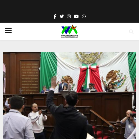
Facebook
Twitter
Instagram
Youtube
Whatsapp
PRIMARY
MENU